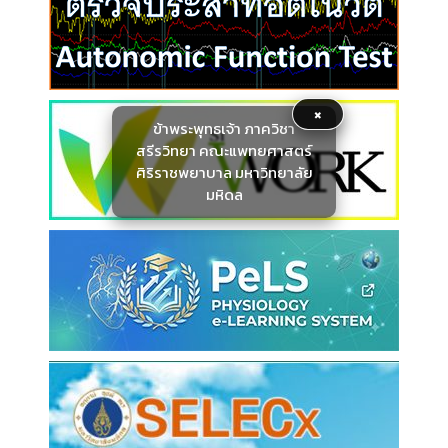
×
ข้าพระพุทธเจ้า ภาควิชา
สรีรวิทยา คณะแพทยศาสตร์
ศิริราชพยาบาล มหาวิทยาลัย
มหิดล