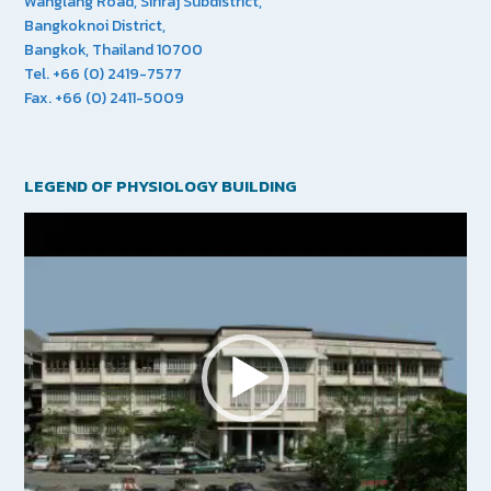
Wanglang Road, Siriraj Subdistrict,
Bangkoknoi District,
Bangkok, Thailand 10700
Tel. +66 (0) 2419-7577
Fax. +66 (0) 2411-5009
LEGEND OF PHYSIOLOGY BUILDING
Video
Player