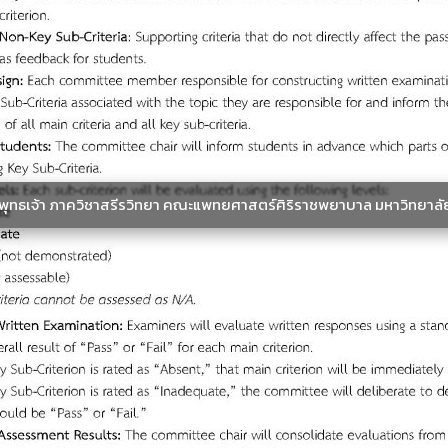
ะพุทธเจ้า ภาควิชาสรีรวิทยา คณะแพทยศาสตร์ศิริราชพยาบาล มหาวิทยาลั