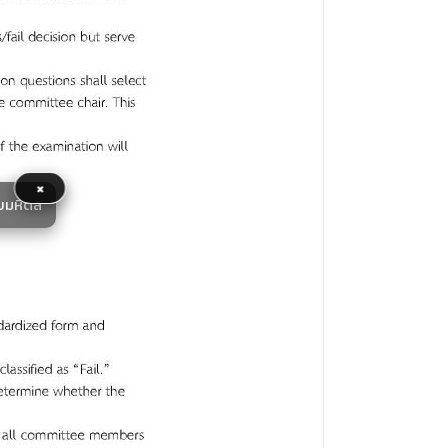
×
ยมหิดล