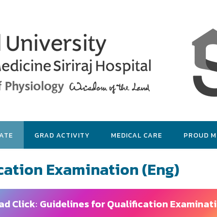
ATE
GRAD ACTIVITY
MEDICAL CARE
PROUD 
ication Examination (Eng)
d Click
:
Guidelines for Qualification Examinati