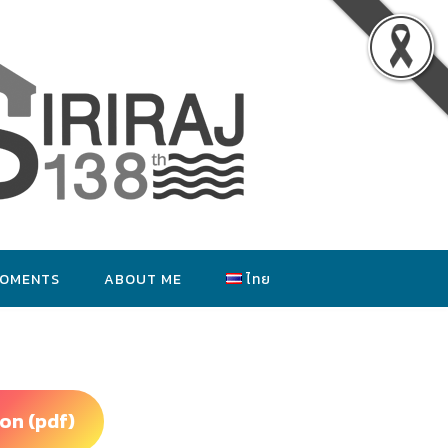
MOMENTS
ABOUT ME
ไทย
on (pdf)