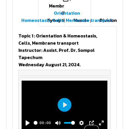
Membrane potential
Orientation
(RMP, AP),
Homeostasis, Cells, Membrane transport
Synaptic transmission
Muscle physiology: Elect
Divisions of
Topic 1 : Orientation & Homeostasis,
Cells, Membrane transport
Instructor: Assist. Prof. Dr. Sompol
Tapechum
Wednesday August 21, 2024.
Play
00:00