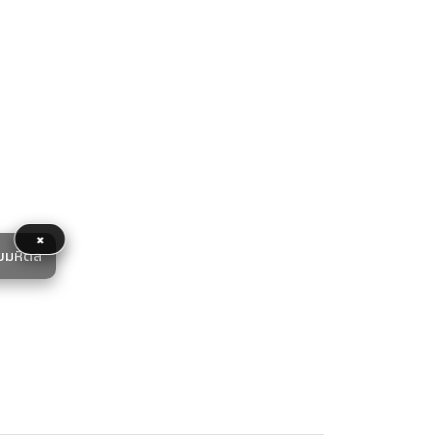
×
ยมหิดล