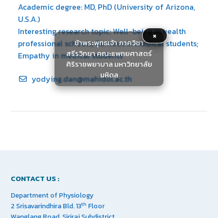
Academic degree: MD, PhD (University of Arizona,
U.S.A.)
Interesting research topic: Well-being in health
×
ข้าพระพุทธเจ้า ภาควิชา
professional schools; Burnout in medical students;
สรีรวิทยา คณะแพทยศาสตร์
Empathy in medical students
ศิริราชพยาบาล มหาวิทยาลัย
มหิดล
yodying.dan@mahidol.ac.th
CONTACT US :
Department of Physiology
th
2 Srisavarindhira Bld. 13
Floor
Wanglang Road, Siriraj Subdistrict,