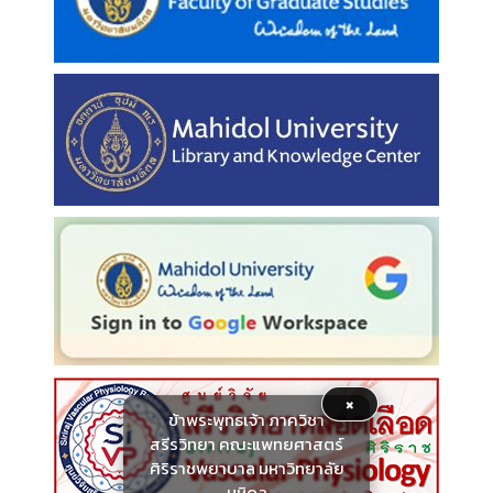
×
ข้าพระพุทธเจ้า ภาควิชา
สรีรวิทยา คณะแพทยศาสตร์
ศิริราชพยาบาล มหาวิทยาลัย
มหิดล