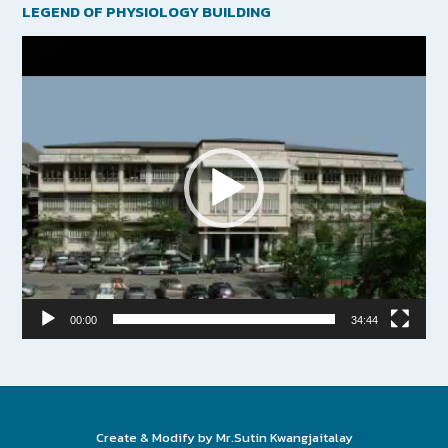
LEGEND OF PHYSIOLOGY BUILDING
Video
Player
00:00
34:44
Create & Modify by Mr.Sutin Kwangjaitalay