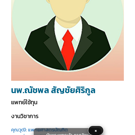
นพ.ณัชพล สัญชัยศิริกูล
แพทย์ใช้ทุน
งานวิชาการ
คุณวุฒิ: แพทยศาสตรบัณฑิต
×
ข้าพระพุทธเจ้า ภาควิชา