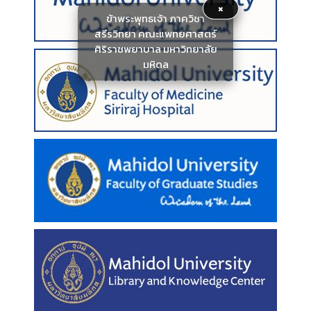
×
ข้าพระพุทธเจ้า ภาควิชา
สรีรวิทยา คณะแพทยศาสตร์
ศิริราชพยาบาล มหาวิทยาลัย
มหิดล