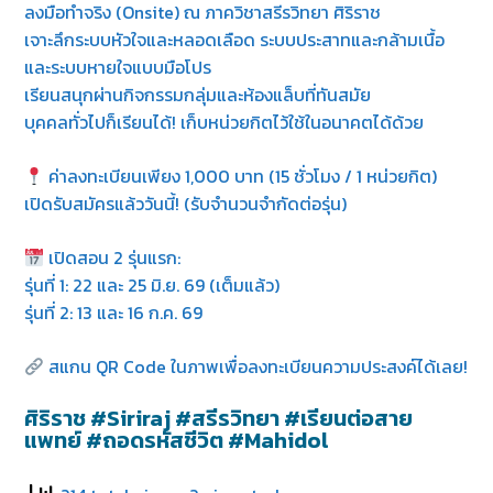
​ลงมือทำจริง (Onsite) ณ ภาควิชาสรีรวิทยา ศิริราช
​เจาะลึกระบบหัวใจและหลอดเลือด ระบบประสาทและกล้ามเนื้อ
และระบบหายใจแบบมือโปร
​เรียนสนุกผ่านกิจกรรมกลุ่มและห้องแล็บที่ทันสมัย
​บุคคลทั่วไปก็เรียนได้! เก็บหน่วยกิตไว้ใช้ในอนาคตได้ด้วย
ค่าลงทะเบียนเพียง 1,000 บาท (15 ชั่วโมง / 1 หน่วยกิต)
เปิดรับสมัครแล้ววันนี้! (รับจำนวนจำกัดต่อรุ่น)
เปิดสอน 2 รุ่นแรก:
รุ่นที่ 1: 22 และ 25 มิ.ย. 69 (เต็มแล้ว)
รุ่นที่ 2: 13 และ 16 ก.ค. 69
สแกน QR Code ในภาพเพื่อลงทะเบียนความประสงค์ได้เลย!
ศิริราช #Siriraj #สรีรวิทยา #เรียนต่อสาย
แพทย์ #ถอดรหัสชีวิต #Mahidol