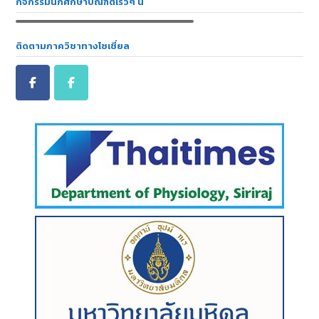
กิจกรรมนักศึกษาบัณฑิตเร็วๆ นี้
ติดตามภาควิชาทางโซเชี่ยล