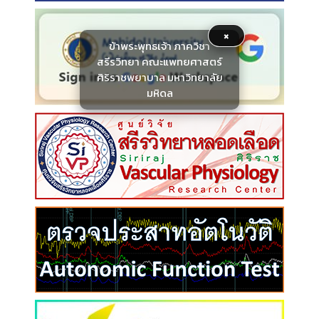
×
ข้าพระพุทธเจ้า ภาควิชา
สรีรวิทยา คณะแพทยศาสตร์
ศิริราชพยาบาล มหาวิทยาลัย
มหิดล