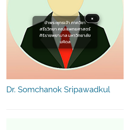
×
ข้าพระพุทธเจ้า ภาควิชา
สรีรวิทยา คณะแพทยศาสตร์
ศิริราชพยาบาล มหาวิทยาลัย
มหิดล
Dr. Somchanok Sripawadkul