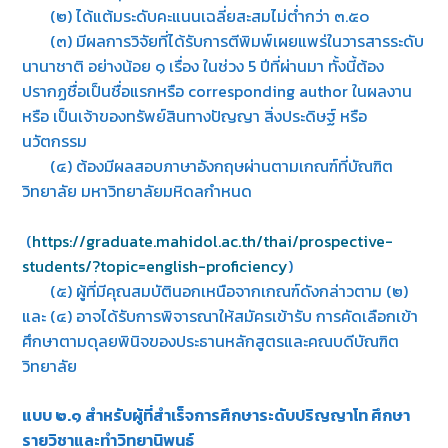
(๒) ได้แต้มระดับคะแนนเฉลี่ยสะสมไม่ต่ำกว่า ๓.๕๐
(๓) มีผลการวิจัยที่ได้รับการตีพิมพ์เผยแพร่ในวารสารระดับ
นานาชาติ อย่างน้อย ๑ เรื่อง ในช่วง 5 ปีที่ผ่านมา ทั้งนี้ต้อง
ปรากฏชื่อเป็นชื่อแรกหรือ corresponding author ในผลงาน
หรือ เป็นเจ้าของทรัพย์สินทางปัญญา สิ่งประดิษฐ์ หรือ
นวัตกรรม
(๔) ต้องมีผลสอบภาษาอังกฤษผ่านตามเกณฑ์ที่บัณฑิต
วิทยาลัย มหาวิทยาลัยมหิดลกำหนด
(
https://graduate.mahidol.ac.th/thai/prospective-
students/?topic=english-proficiency
)
(๕) ผู้ที่มีคุณสมบัตินอกเหนือจากเกณฑ์ดังกล่าวตาม (๒)
และ (๔) อาจได้รับการพิจารณาให้สมัครเข้ารับ การคัดเลือกเข้า
ศึกษาตามดุลยพินิจของประธานหลักสูตรและคณบดีบัณฑิต
วิทยาลัย
แบบ ๒.๑ สำหรับผู้ที่สำเร็จการศึกษาระดับปริญญาโท ศึกษา
รายวิชาและทำวิทยานิพนธ์