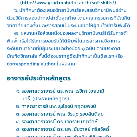
(
http://www.grad.mahidol.ac.th/softskills/
)
๖. นักศึกษาต้องเสนอวิทยานิพนธ์และสอบวิทยานิพนธ์ผ่าน
ด้วยวิธีการสอบปากเปล่าขั้นสุดท้าย โดยคณะกรรมการที่บัณฑิต
วิทยาลัยแต่งตั้ง และการสอบเป็นระบบเปิดให้ผู้สนใจเข้ารับฟังได้
๗. ผลงานหรือส่วนหนึ่งของผลงานวิทยานิพนธ์ได้รับการตี
พิมพ์ หรือได้รับการยอมรับให้ตีพิมพ์ในวารสารทางวิชาการ
ระดับนานาชาติที่มีผู้ประเมิน อย่างน้อย ๑ ฉบับ ตามประกาศ
บัณฑิตวิทยาลัย ทั้งนี้ต้องปรากฏชื่อนักศึกษาเป็นชื่อแรกหรือ
corresponding author ในผลงาน
อาจารย์ประจำหลักสูตร
รองศาสตราจารย์ ดร. พญ. เรวิกา ไชยโกมิ
นทร์
(ประธานหลักสูตร)
ศาสตราจารย์ นพ. รุ่งโรจน์ กฤตยพงษ์
รองศาสตราจารย์ พญ. วีรนุช รอบสันติสุข
รองศาสตราจารย์ ดร. เอกราช เกตวัลห์
รองศาสตราจารย์ ดร. นพ. ชัชวาลย์ ศรีสวัสดิ์
รองศาสตราจารย์ ดร. นพ. ชัยเลิศ พิชิตพรชัย