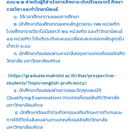
แบบ ๒.๒ สำหรับผู้ที่สำเร็จการศึกษาระดับปริญญาตรี ศึกษา
รายวิชา และทำวิทยานิพนธ์
๑. ใช้เวลาศึกษาตามแผนการศึกษา
๒. นักศึกษาต้องศึกษาตลอดหลักสูตรครบ ๗๒ หน่วยกิต
โดยศึกษารายวิชาไม่น้อยกว่า ๒๔ หน่วยกิต และทำวิทยานิพนธ์
๔๘ หน่วยกิต ได้แต้มระดับคะแนนเฉลี่ยสะสมตลอดหลักสูตรไม่
ต่ำกว่า ๓.๐๐
๓. นักศึกษาต้องสอบผ่านภาษาอังกฤษตามเกณฑ์ของบัณฑิต
วิทยาลัย มหาวิทยาลัยมหิดล
(
https://graduate.mahidol.ac.th/thai/prospective-
students/?topic=english-proficiency
)
๔. นักศึกษาต้องสอบผ่านการสอบวัดคุณสมบัติ
(Qualifying Examination) ตามเกณฑ์ของบัณฑิตวิทยาลัย
มหาวิทยาลัยมหิดล
๕. นักศึกษาต้องเข้าร่วมกิจกรรมเสริมทักษะการทำงานและ
การใช้ชีวิตในสังคมผ่านตามเกณฑ์ของบัณฑิตวิทยาลัย
มหาวิทยาลัยมหิดล