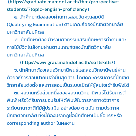
(
https://graduate.mahidol.ac.th/thai/prospective-
students/?topic=english-proficiency
)
๔. นักศึกษาต้องสอบผ่านการสอบวัดคุณสมบัติ
(Qualifying Examination) ตามเกณฑ์ของบัณฑิตวิทยาลัย
มหาวิทยาลัยมหิดล
๕. นักศึกษาต้องเข้าร่วมกิจกรรมเสริมทักษะการทำงานและ
การใช้ชีวิตในสังคมผ่านตามเกณฑ์ของบัณฑิตวิทยาลัย
มหาวิทยาลัยมหิดล
(
http://www.grad.mahidol.ac.th/softskills/
)
๖. นักศึกษาต้องเสนอวิทยานิพนธ์และสอบวิทยานิพนธ์ผ่าน
ด้วยวิธีการสอบปากเปล่าขั้นสุดท้าย โดยคณะกรรมการที่บัณฑิต
วิทยาลัยแต่งตั้ง และการสอบเป็นระบบเปิดให้ผู้สนใจเข้ารับฟังได้
๗. ผลงานหรือส่วนหนึ่งของผลงานวิทยานิพนธ์ได้รับการตี
พิมพ์ หรือได้รับการยอมรับให้ตีพิมพ์ในวารสารทางวิชาการ
ระดับนานาชาติที่มีผู้ประเมิน อย่างน้อย ๑ ฉบับ ตามประกาศ
บัณฑิตวิทยาลัย ทั้งนี้ต้องปรากฏชื่อนักศึกษาเป็นชื่อแรกหรือ
corresponding author ในผลงาน