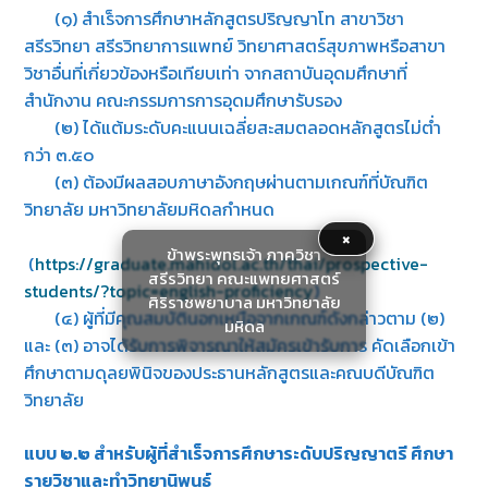
(๑) สำเร็จการศึกษาหลักสูตรปริญญาโท สาขาวิชา
สรีรวิทยา สรีรวิทยาการแพทย์ วิทยาศาสตร์สุขภาพหรือสาขา
วิชาอื่นที่เกี่ยวข้องหรือเทียบเท่า จากสถาบันอุดมศึกษาที่
สำนักงาน คณะกรรมการการอุดมศึกษารับรอง
(๒) ได้แต้มระดับคะแนนเฉลี่ยสะสมตลอดหลักสูตรไม่ต่ำ
กว่า ๓.๕๐
(๓) ต้องมีผลสอบภาษาอังกฤษผ่านตามเกณฑ์ที่บัณฑิต
วิทยาลัย มหาวิทยาลัยมหิดลกำหนด
×
ข้าพระพุทธเจ้า ภาควิชา
(
https://graduate.mahidol.ac.th/thai/prospective-
สรีรวิทยา คณะแพทยศาสตร์
students/?topic=english-proficiency
)
ศิริราชพยาบาล มหาวิทยาลัย
(๔) ผู้ที่มีคุณสมบัตินอกเหนือจากเกณฑ์ดังกล่าวตาม (๒)
มหิดล
และ (๓) อาจได้รับการพิจารณาให้สมัครเข้ารับการ คัดเลือกเข้า
ศึกษาตามดุลยพินิจของประธานหลักสูตรและคณบดีบัณฑิต
วิทยาลัย
แบบ ๒.๒ สำหรับผู้ที่สำเร็จการศึกษาระดับปริญญาตรี ศึกษา
รายวิชาและทำวิทยานิพนธ์