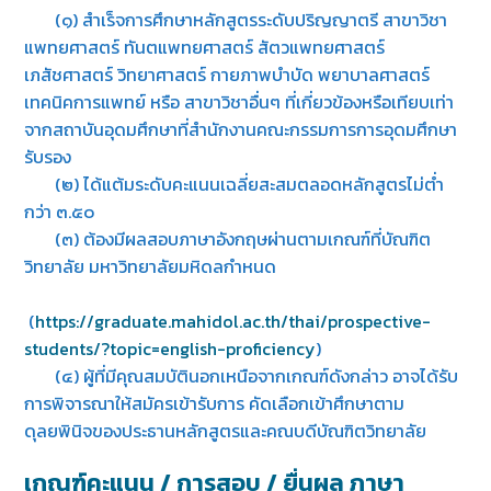
(๑) สำเร็จการศึกษาหลักสูตรระดับปริญญาตรี สาขาวิชา
แพทยศาสตร์ ทันตแพทยศาสตร์ สัตวแพทยศาสตร์
เภสัชศาสตร์ วิทยาศาสตร์ กายภาพบำบัด พยาบาลศาสตร์
เทคนิคการแพทย์ หรือ สาขาวิชาอื่นๆ ที่เกี่ยวข้องหรือเทียบเท่า
จากสถาบันอุดมศึกษาที่สำนักงานคณะกรรมการการอุดมศึกษา
รับรอง
(๒) ได้แต้มระดับคะแนนเฉลี่ยสะสมตลอดหลักสูตรไม่ต่ำ
กว่า ๓.๕๐
(๓) ต้องมีผลสอบภาษาอังกฤษผ่านตามเกณฑ์ที่บัณฑิต
วิทยาลัย มหาวิทยาลัยมหิดลกำหนด
(
https://graduate.mahidol.ac.th/thai/prospective-
students/?topic=english-proficiency
)
(๔) ผู้ที่มีคุณสมบัตินอกเหนือจากเกณฑ์ดังกล่าว อาจได้รับ
การพิจารณาให้สมัครเข้ารับการ คัดเลือกเข้าศึกษาตาม
ดุลยพินิจของประธานหลักสูตรและคณบดีบัณฑิตวิทยาลัย
เกณฑ์คะแนน / การสอบ / ยื่นผล ภาษา