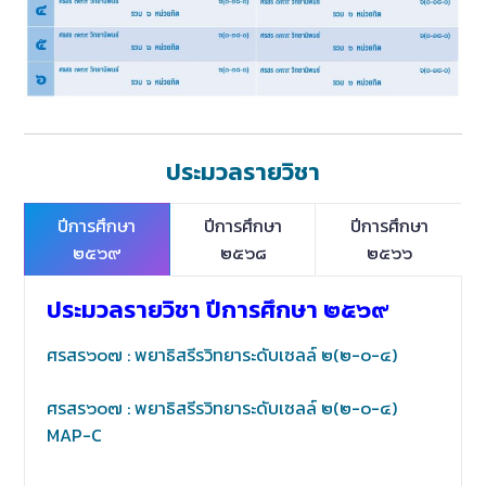
ประมวลรายวิชา
ปีการศึกษา
ปีการศึกษา
ปีการศึกษา
๒๕๖๙
๒๕๖๘
๒๕๖๖
ประมวลรายวิชา ปีการศึกษา ๒๕๖๙
ศรสร๖๐๗ : พยาธิสรีรวิทยาระดับเซลล์ ๒(๒-๐-๔)
ศรสร๖๐๗ : พยาธิสรีรวิทยาระดับเซลล์ ๒(๒-๐-๔)
MAP-C