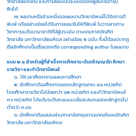
วิทยาลัยแต่งตั้ง และการสอบเป็นระบบเปิดให้ผู้สนใจเข้ารับ
ฟังได้
๗. ผลงานหรือส่วนหนึ่งของผลงานวิทยานิพนธ์ได้รับการตี
พิมพ์ หรืออย่างน้อยได้รับการยอมรับให้ตีพิมพ์ ในวารสารทาง
วิชาการระดับนานาชาติที่มีผู้ประเมิน ตามประกาศบัณฑิต
วิทยาลัย มหาวิทยาลัยมหิดล อย่างน้อย ๒ ฉบับ ทั้งนี้ต้องปรากฏ
ชื่อนักศึกษาเป็นชื่อแรกหรือ corresponding author ในผลงาน
แบบ ๒.๑ สำหรับผู้ที่สำเร็จการศึกษาระดับปริญญาโท ศึกษา
รายวิชา และทำวิทยานิพนธ์
๑. ใช้เวลาศึกษาตามแผนการศึกษา
๒. นักศึกษาต้องศึกษาตลอดหลักสูตรครบ ๔๘ หน่วยกิต
โดยศึกษารายวิชาไม่น้อยกว่า ๑๒ หน่วยกิต และทำวิทยานิพนธ์
๓๖ หน่วยกิต ได้แต้มระดับคะแนนเฉลี่ยสะสมตลอดหลักสูตรไม่
ต่ำกว่า ๓.๐๐
๓. นักศึกษาต้องสอบผ่านภาษาอังกฤษตามเกณฑ์ของบัณฑิต
วิทยาลัย มหาวิทยาลัยมหิดล