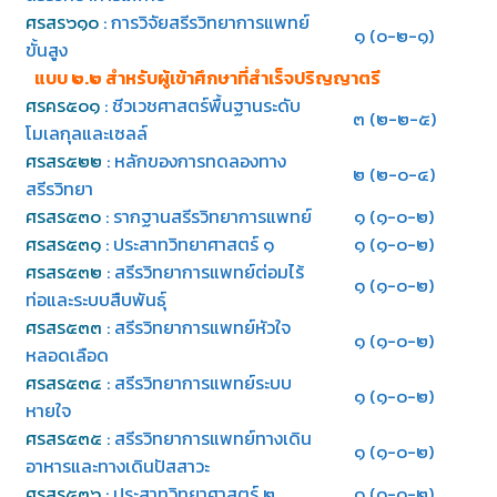
ศรสร๖๑๐
: การวิจัยสรีรวิทยาการแพทย์
๑ (๐-๒-๑)
ขั้นสูง
แบบ ๒.๒ สำหรับผู้เข้าศึกษาที่สำเร็จปริญญาตรี
ศรคร๕๐๑
: ชีวเวชศาสตร์พื้นฐานระดับ
๓ (๒-๒-๕)
โมเลกุลและเซลล์
ศรสร๕๒๒
: หลักของการทดลองทาง
๒ (๒-๐-๔)
สรีรวิทยา
ศรสร๕๓๐
: รากฐานสรีรวิทยาการแพทย์
๑ (๑-๐-๒)
ศรสร๕๓๑
: ประสาทวิทยาศาสตร์ ๑
๑ (๑-๐-๒)
ศรสร๕๓๒
: สรีรวิทยาการแพทย์ต่อมไร้
๑ (๑-๐-๒)
ท่อและระบบสืบพันธุ์
ศรสร๕๓๓
: สรีรวิทยาการแพทย์หัวใจ
๑ (๑-๐-๒)
หลอดเลือด
ศรสร๕๓๔
: สรีรวิทยาการแพทย์ระบบ
๑ (๑-๐-๒)
หายใจ
ศรสร๕๓๕
: สรีรวิทยาการแพทย์ทางเดิน
๑ (๑-๐-๒)
อาหารและทางเดินปัสสาวะ
ศรสร๕๓๖
: ประสาทวิทยาศาสตร์ ๒
๑ (๑-๐-๒)