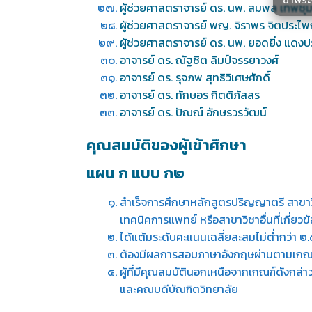
ผู้ช่วยศาสตราจารย์ ดร. นพ. สมพล เทพชุ
ผู้ช่วยศาสตราจารย์ พญ. จิราพร จิตประไ
ผู้ช่วยศาสตราจารย์ ดร. นพ. ยอดยิ่ง แดง
อาจารย์ ดร. ณัฐชิต ลิมป์จรรยาวงศ์
อาจารย์ ดร. รุจภพ สุทธิวิเศษศักดิ์
อาจารย์ ดร. ทักษอร กิตติภัสสร
อาจารย์ ดร. ปัณณ์ อักษรวรวัฒน์
คุณสมบัติของผู้เข้าศึกษา
แผน ก แบบ ก๒
สำเร็จการศึกษาหลักสูตรปริญญาตรี สาข
เทคนิคการแพทย์ หรือสาขาวิชาอื่นที่เกี่
ได้แต้มระดับคะแนนเฉลี่ยสะสมไม่ต่ำกว่า ๒
ต้องมีผลการสอบภาษาอังกฤษผ่านตามเกณฑ์
ผู้ที่มีคุณสมบัตินอกเหนือจากเกณฑ์ดังกล
และคณบดีบัณฑิตวิทยาลัย