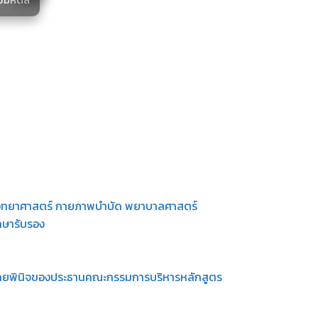
วิทยาศาสตร์ กายภาพบำบัด พยาบาลศาสตร์
กษารับรอง
ามดุลยพินิจของประธานคณะกรรมการบริหารหลักสูตร