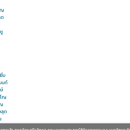
ูญ
รต
ชู
ิ้ม
นนท์
ษ์
ญโญ
วญ
ษสุต
น
ะพุทธเจ้า ภาควิชาสรีรวิทยา คณะแพทยศาสตร์ศิริราชพยาบาล มหาวิทยาลั