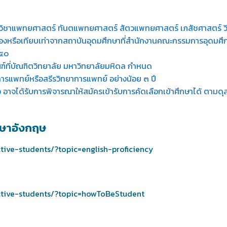
าวิชาแพทยศาสตร์ ทันตแพทยศาสตร์ สัตวแพทยศาสตร์ เภสัชศาสตร์ 
ยวข้องหรือเทียบเท่าจากสถาบันอุดมศึกษาที่สำนักงานคณะกรรมการอุดมศึ
.๕๐
ที่บัณฑิตวิทยาลัย มหาวิทยาลัยมหิดล กำหนด
การแพทย์หรือสรีรวิทยาการแพทย์ อย่างน้อย ๓ ปี
่าว อาจได้รับการพิจารณาให้สมัครเข้ารับการคัดเลือกเข้าศึกษาได้ ต
าษาอังกฤษ
ctive-students/?topic=english-proficiency
ective-students/?topic=howToBeStudent