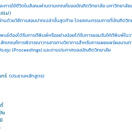
และการใช้ชีวิตในสังคมผ่านตามเกณฑ์ของบัณฑิตวิทยาลัย มหาวิทยาลัย
ills/
)
่านด้วยวิธีการสอบปากเปล่าขั้นสุดท้าย โดยคณะกรรมการที่บัณฑิตวิทยา
พนธ์ต้องได้รับการตีพิมพ์หรืออย่างน้อยได้รับการยอมรับให้ตีพิมพ์ใน
หลักเกณฑ์การพิจารณาวารสารทางวิชาการสำหรับการเผยแพร่ผลงานทา
ารประชุม (Proceedings) และตามประกาศของบัณฑิตวิทยาลัย
นทร์
(ประธานหลักสูตร)
ิ์
ชัย
ฒิ
า