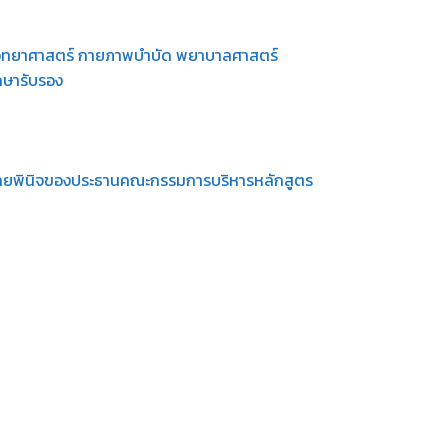
วิทยาศาสตร์ กายภาพบำบัด พยาบาลศาสตร์
กษารับรอง
ามดุลยพินิจของประธานคณะกรรมการบริหารหลักสูตร