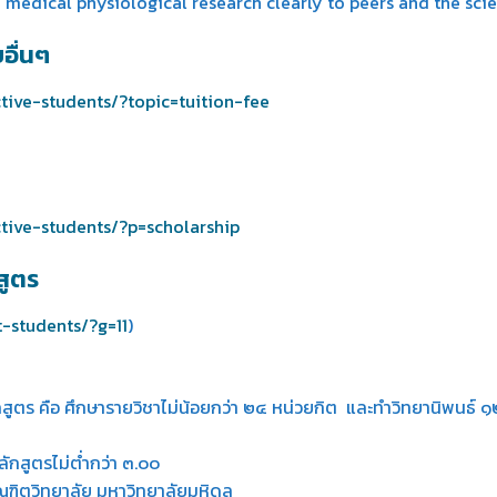
edical physiological research clearly to peers and the scien
อื่นๆ
ctive-students/?topic=tuition-fee
ctive-students/?p=scholarship
สูตร
t-students/?g=11
)
สูตร คือ ศึกษารายวิชาไม่น้อยกว่า ๒๔ หน่วยกิต และทำวิทยานิพนธ์
ักสูตรไม่ต่ำกว่า ๓.๐๐
ฑิตวิทยาลัย มหาวิทยาลัยมหิดล