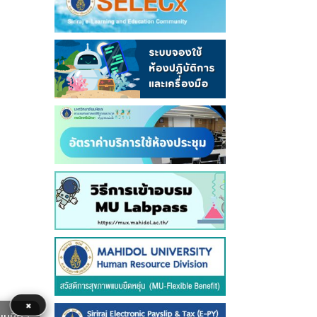
×
ยมหิดล