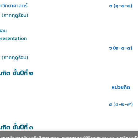
ทวิทยาศาสตร์
๓ (๑-๔-๔)
(ภาคฤดูร้อน)
สอน
resentation
๖ (๒-๘-๘)
 (ภาคฤดูร้อน)
 ชั้นปีที่ ๒
หน่วยกิต
๕ (๔-๒-๙)
 ชั้นปีที่ ๓
ะพุทธเจ้า ภาควิชาสรีรวิทยา คณะแพทยศาสตร์ศิริราชพยาบาล มหาวิทยาลั