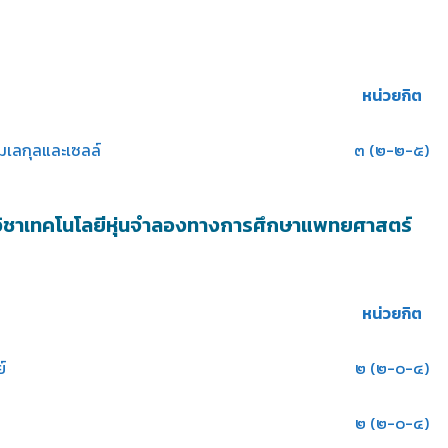
หน่วยกิต
โมเลกุลและเซลล์
๓ (๒-๒-๕)
ิชาเทคโนโลยีหุ่นจำลองทางการศึกษาแพทยศาสตร์
หน่วยกิต
์
๒ (๒-๐-๔)
๒ (๒-๐-๔)