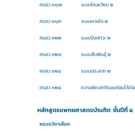
ศรสว ๓๑๗
ระบบไหลเวียน ๒
ศรสว ๓๑๙
ระบบหายใจ ๒
ศรสว ๓๒๒
ระบบปัสสาวะ ๒
ศรสว ๓๒๓
ระบบสืบพันธุ์ ๒
ศรสว ๓๒๔
ระบบประสาท ๒
ศรสว ๓๒๕
ความผิดปกติของต่อมไร้ท่
หลักสูตรแพทยศาสตรบัณฑิต ชั้นปีที่ ๔
หมวดวิชาเลือก