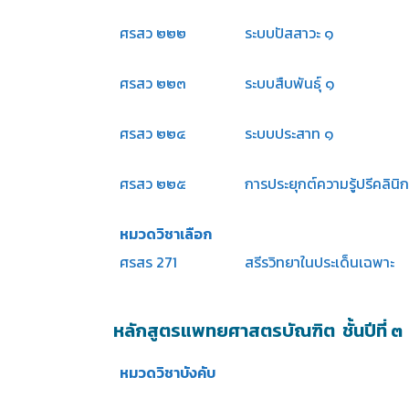
ศรสว ๒๒๒
ระบบปัสสาวะ ๑
ศรสว ๒๒๓
ระบบสืบพันธุ์ ๑
ศรสว ๒๒๔
ระบบประสาท ๑
ศรสว ๒๒๕
การประยุกต์ความรู้ปรีคลินิก
หมวดวิชาเลือก
ศรสร 271
สรีรวิทยาในประเด็นเฉพาะ
หลักสูตรแพทยศาสตรบัณฑิต ชั้นปีที่ ๓
หมวดวิชาบังคับ