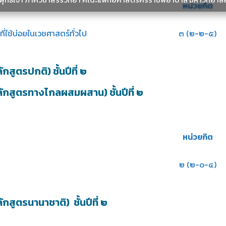
หน่วยกิต
่ใช้บ่อยในเวชศาสตร์ทั่วไป
๓ (๒-๒-๕)
ูตรปกติ) ชั้นปีที่ ๒
สูตรทางไกลผสมผสาน) ชั้นปีที่ ๒
หน่วยกิต
๒ (๒-๐-๔)
ูตรนานาชาติ) ชั้นปีที่ ๒