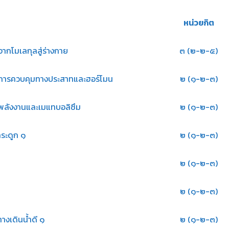
หน่วยกิต
ากโมเลกุลสู่ร่างกาย
๓ (๒-๒-๕)
 การควบคุมทางประสาทและฮอร์โมน
๒ (๑-๒-๓)
 พลังงานและเมแทบอลิซึม
๒ (๑-๒-๓)
กระดูก ๑
๒ (๑-๒-๓)
๒ (๑-๒-๓)
๒ (๑-๒-๓)
างเดินน้ำดี ๑
๒ (๑-๒-๓)