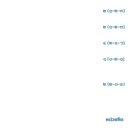
๒ (๑-๒-๓)
๒ (๑-๒-๓)
๔ (๒-๔-๖)
๑ (๐-๒-๑)
๒ (๒-๐-๔)
หน่วยกิต