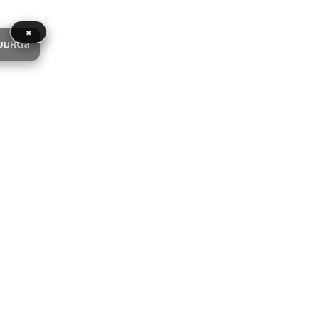
×
ยมหิดล