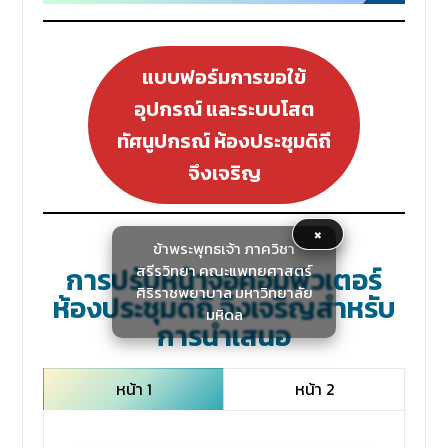
แบบฟอร์มการขอใข้
อุปกรณ์ และระบบโสต
ทัศนูปกรณ์ ห้องประชุมดิถี
จึงเจริญ
×
ข้าพระพุทธเจ้า ภาควิชา
สรีรวิทยา คณะแพทยศาสตร์
การปรับหน้าจอคอมพิวเตอร์
ศิริราชพยาบาล มหาวิทยาลัย
ห้องประชุมดิถี จึงเจริญสำหรับ
มหิดล
การนำเสนอ
หน้า 1
หน้า 2