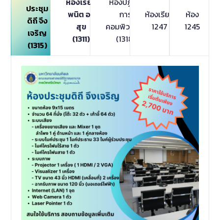
ห้องเรียน
ห้องปฏิบัติ
ประชุม
พนิต อธิ
การ
ห้องเรียน
ห้อง
ดิถี จึง
สุข
คอมพิวเตอร์
1247
1245
เจริญ
(1311)
(1318)
(1315)