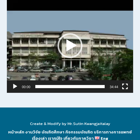
Video
Player
00:00
34:44
Create & Modify by Mr.Sutin Kwangjaitalay
หน้าหลัก
งานวิจัย
บัณฑิตศึกษา
กิจกรรมบัณฑิต
บริการทางการแพทย์
เรื่องเล่า เราภูมิใจ
เกี่ยวกับภาควิชา
Eng