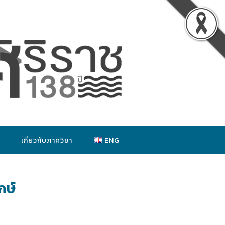
เกี่ยวกับภาควิชา
ENG
กษ์