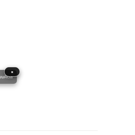
×
ยมหิดล