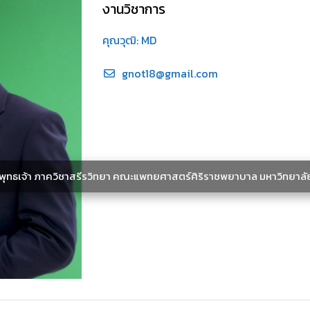
งานวิชาการ
คุณวุฒิ: MD
gnot18@gmail.com
ะพุทธเจ้า ภาควิชาสรีรวิทยา คณะแพทยศาสตร์ศิริราชพยาบาล มหาวิทยาลั