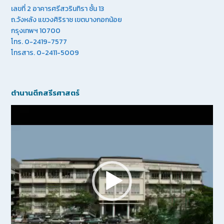
เลขที่ 2 อาคารศรีสวรินทิรา ชั้น 13
ถ.วังหลัง แขวงศิริราช เขตบางกอกน้อย
กรุงเทพฯ 10700
โทร. 0-2419-7577
โทรสาร. 0-2411-5009
ตำนานตึกสรีรศาสตร์
Video
Player