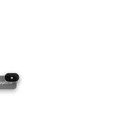
×
ยมหิดล