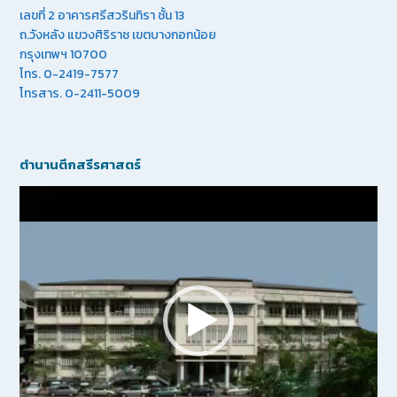
เลขที่ 2 อาคารศรีสวรินทิรา ชั้น 13
ถ.วังหลัง แขวงศิริราช เขตบางกอกน้อย
กรุงเทพฯ 10700
โทร. 0-2419-7577
โทรสาร. 0-2411-5009
ตำนานตึกสรีรศาสตร์
Video
Player