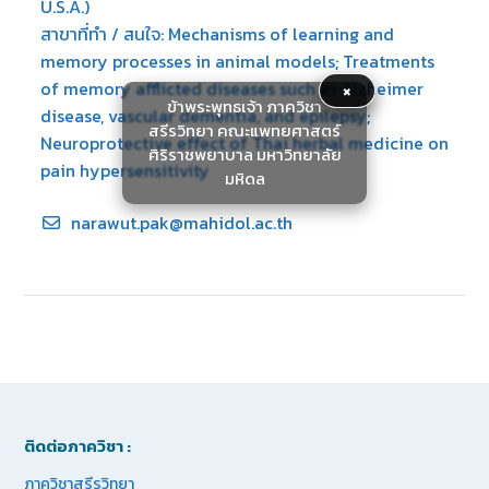
U.S.A.)
สาขาที่ทำ / สนใจ: Mechanisms of learning and
memory processes in animal models; Treatments
×
of memory afflicted diseases such as Alzheimer
ข้าพระพุทธเจ้า ภาควิชา
disease, vascular dementia, and epilepsy;
สรีรวิทยา คณะแพทยศาสตร์
Neuroprotective effect of Thai herbal medicine on
ศิริราชพยาบาล มหาวิทยาลัย
pain hypersensitivity
มหิดล
narawut.pak@mahidol.ac.th
ติดต่อภาควิชา :
ภาควิชาสรีรวิทยา