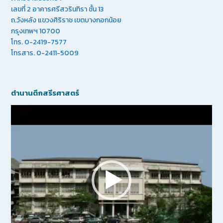
เลขที่ 2 อาคารศรีสวรินทิรา ชั้น 13
ถ.วังหลัง แขวงศิริราช เขตบางกอกน้อย
กรุงเทพฯ 10700
โทร. 0-2419-7577
โทรสาร. 0-2411-5009
ตำนานตึกสรีรศาสตร์
Video
Player