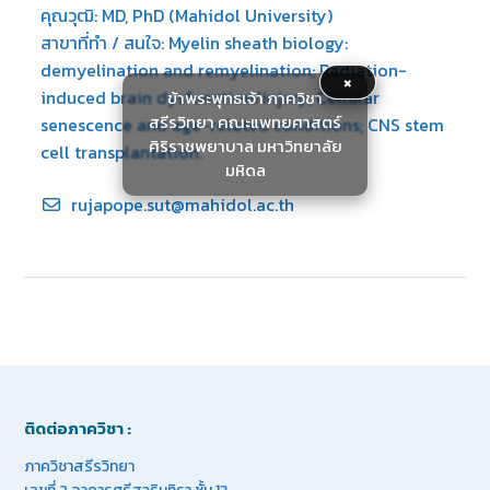
คุณวุฒิ: MD, PhD (Mahidol University)
สาขาที่ทำ / สนใจ: Myelin sheath biology:
demyelination and remyelination; Radiation-
×
induced brain dysfunction/injury; Cellular
ข้าพระพุทธเจ้า ภาควิชา
สรีรวิทยา คณะแพทยศาสตร์
senescence and age-related conditions; CNS stem
ศิริราชพยาบาล มหาวิทยาลัย
cell transplantation.
มหิดล
rujapope.sut@mahidol.ac.th
ติดต่อภาควิชา :
ภาควิชาสรีรวิทยา