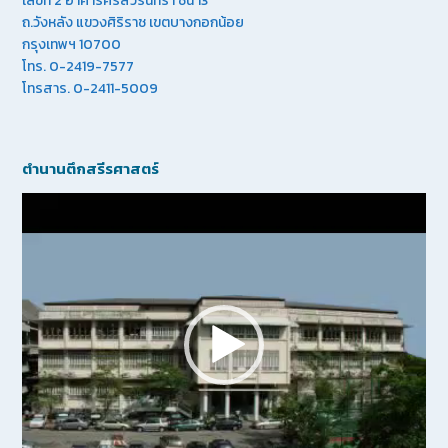
เลขที่ 2 อาคารศรีสวรินทิรา ชั้น 13
ถ.วังหลัง แขวงศิริราช เขตบางกอกน้อย
กรุงเทพฯ 10700
โทร. 0-2419-7577
โทรสาร. 0-2411-5009
ตำนานตึกสรีรศาสตร์
Video
Player