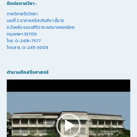
ติดต่อภาควิชา :
ภาควิชาสรีรวิทยา
เลขที่ 2 อาคารศรีสวรินทิรา ชั้น 13
ถ.วังหลัง แขวงศิริราช เขตบางกอกน้อย
กรุงเทพฯ 10700
โทร. 0-2419-7577
โทรสาร. 0-2411-5009
ตำนานตึกสรีรศาสตร์
Video
Player