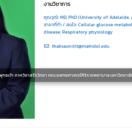
งานวิชาการ
คุณวุฒิ: MD, PhD (University of Adelaide, 
สาขาที่ทำ / สนใจ: Cellular glucose metab
disease; Respiratory physiology
thaksaon.kit@mahidol.edu
ะพุทธเจ้า ภาควิชาสรีรวิทยา คณะแพทยศาสตร์ศิริราชพยาบาล มหาวิทยาลั