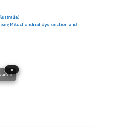
Australia)
olism; Mitochondrial dysfunction and
×
ยมหิดล