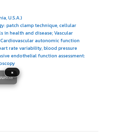
ia, U.S.A.)
ogy: patch clamp technique, cellular
s in health and disease; Vascular
; Cardiovascular autonomic function
art rate variability, blood pressure
vasive endothelial function assessment:
roscopy
×
ยมหิดล