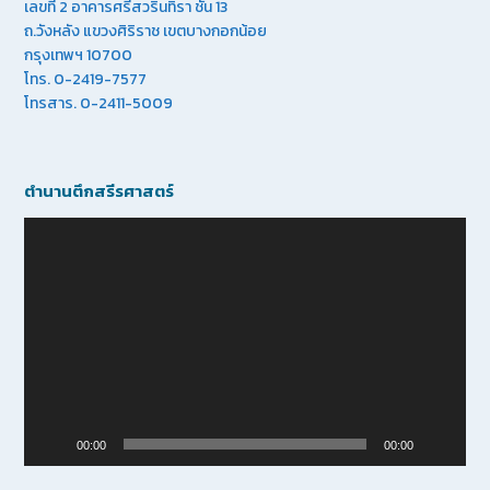
เลขที่ 2 อาคารศรีสวรินทิรา ชั้น 13
ถ.วังหลัง แขวงศิริราช เขตบางกอกน้อย
กรุงเทพฯ 10700
โทร. 0-2419-7577
โทรสาร. 0-2411-5009
ตำนานตึกสรีรศาสตร์
Video
Player
00:00
00:00