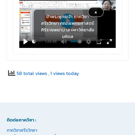
×
ข้าพระพุทธเจ้า ภาควิชา
สรีรวิทยา คณะแพทยศาสตร์
Play
ศิริราชพยาบาล มหาวิทยาลัย
มหิดล
1:25:39
Play
Mute
Settings
PIP
Enter
fullscreen
58 total views
, 1 views today
ติดต่อภาควิชา :
ภาควิชาสรีรวิทยา