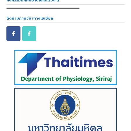
กิจกรรมนักศึกษาบัณฑิตเร็วๆ นี้
ติดตามภาควิชาทางโซเชี่ยล