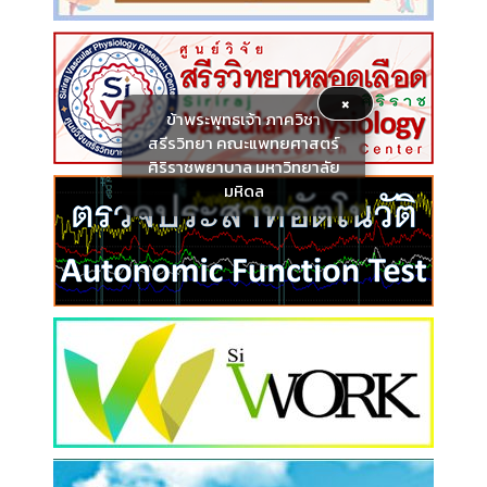
×
ข้าพระพุทธเจ้า ภาควิชา
สรีรวิทยา คณะแพทยศาสตร์
ศิริราชพยาบาล มหาวิทยาลัย
มหิดล