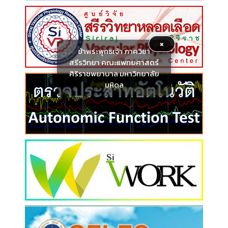
×
ข้าพระพุทธเจ้า ภาควิชา
สรีรวิทยา คณะแพทยศาสตร์
ศิริราชพยาบาล มหาวิทยาลัย
มหิดล