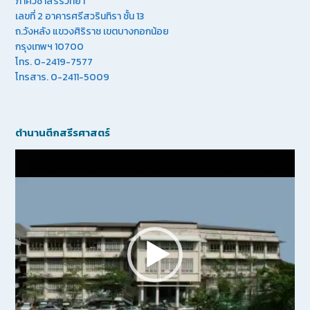
ภาควิชาสรีรวิทยา
เลขที่ 2 อาคารศรีสวรินทิรา ชั้น 13
ถ.วังหลัง แขวงศิริราช เขตบางกอกน้อย
กรุงเทพฯ 10700
โทร. 0-2419-7577
โทรสาร. 0-2411-5009
ตำนานตึกสรีรศาสตร์
Video
Player