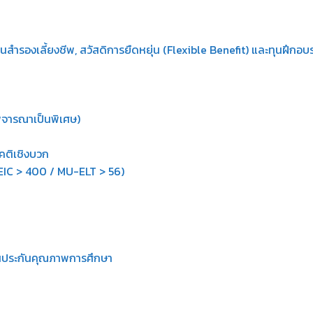
ุนสำรองเลี้ยงชีพ, สวัสดิการยืดหยุ่น (Flexible Benefit) และทุนฝึกอบ
ิจารณาเป็นพิเศษ)
คติเชิงบวก
EIC > 400 / MU-ELT > 56)
นประกันคุณภาพการศึกษา