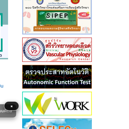
็น
×
ยมหิดล