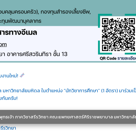
วมงานใหม่!
าวิทยาลัยมหิดล ในตำแหน่ง “นักวิชาการศึกษา” (1 อัตรา) มาร่วมเป
กันครับ!
ะพุทธเจ้า ภาควิชาสรีรวิทยา คณะแพทยศาสตร์ศิริราชพยาบาล มหาวิทยาลั
รีรวิทยา