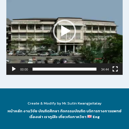
00:00
34:44
Create & Modify by Mr.Sutin Kwangjaitalay
หน้าหลัก
งานวิจัย
บัณฑิตศึกษา
กิจกรรมบัณฑิต
บริการทางการแพทย์
เรื่องเล่า เราภูมิใจ
เกี่ยวกับภาควิชา
Eng