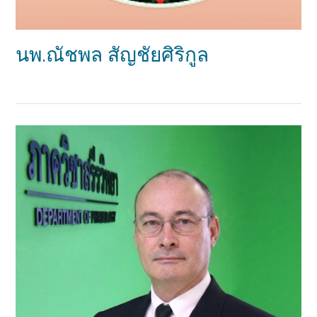
นพ.ณัชพล สัญชัยศิริกูล