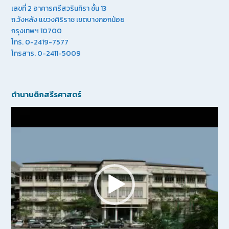
เลขที่ 2 อาคารศรีสวรินทิรา ชั้น 13
ถ.วังหลัง แขวงศิริราช เขตบางกอกน้อย
กรุงเทพฯ 10700
โทร. 0-2419-7577
โทรสาร. 0-2411-5009
ตำนานตึกสรีรศาสตร์
Video
Player