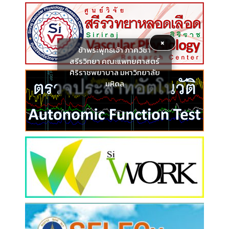
×
ข้าพระพุทธเจ้า ภาควิชา
สรีรวิทยา คณะแพทยศาสตร์
ศิริราชพยาบาล มหาวิทยาลัย
มหิดล