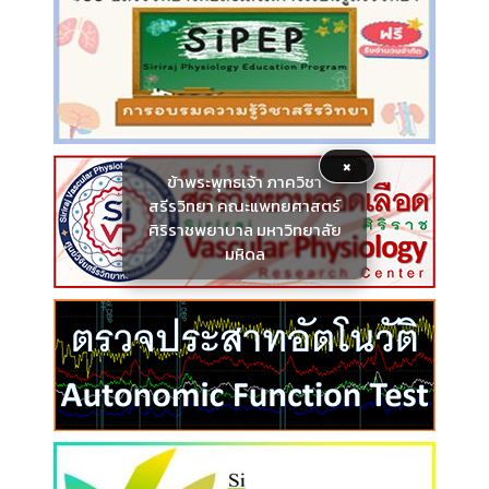
×
ข้าพระพุทธเจ้า ภาควิชา
สรีรวิทยา คณะแพทยศาสตร์
ศิริราชพยาบาล มหาวิทยาลัย
มหิดล