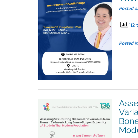
Posted 
112 
Posted i
Asse
Vari
Bone
Mode