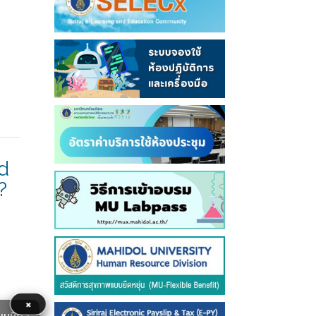
d
?
×
ยมหิดล