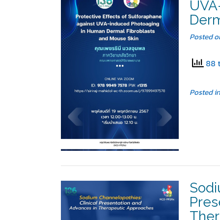
UVA-
Derm
Posted 
88 t
Posted i
Sodi
Pres
Ther