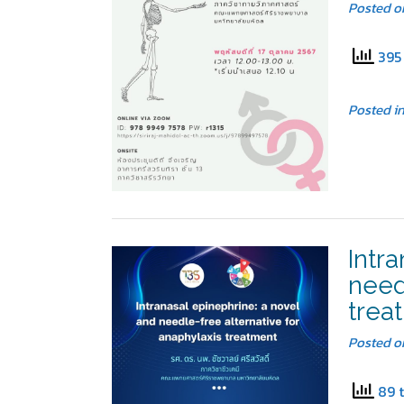
Posted 
395 
Posted i
Intr
need
trea
Posted 
89 t