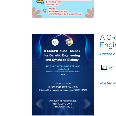
A CR
Engi
Posted 
123 
Posted i