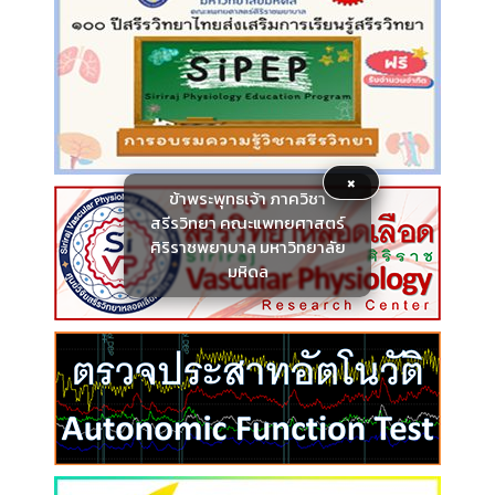
×
ข้าพระพุทธเจ้า ภาควิชา
สรีรวิทยา คณะแพทยศาสตร์
ศิริราชพยาบาล มหาวิทยาลัย
มหิดล