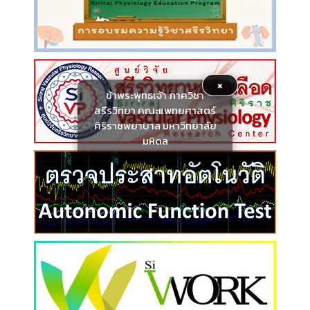
×
ข้าพระพุทธเจ้า ภาควิชา
สรีรวิทยา คณะแพทยศาสตร์
ศิริราชพยาบาล มหาวิทยาลัย
มหิดล