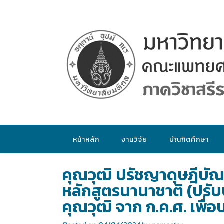
หน้าหลัก
งานวิจัย
บัณฑิตศึกษา
คุณวุฒิ ปรัชญาดุษฎีบัณ
หลักสูตรนานาชาติ (ปรับป
คุณวุฒิ จาก ก.ค.ศ. เพื่อ