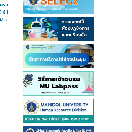
ฟโบรบ
้าให้
ัย
→