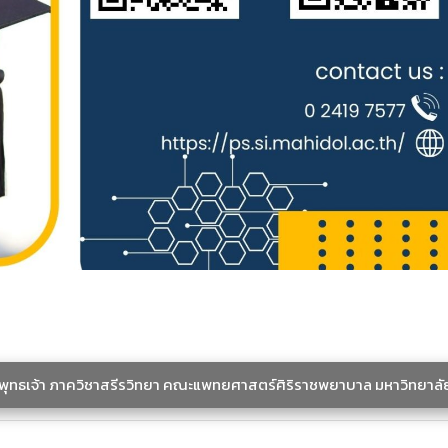
ะพุทธเจ้า ภาควิชาสรีรวิทยา คณะแพทยศาสตร์ศิริราชพยาบาล มหาวิทยาลั