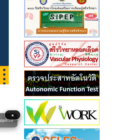
×
ยมหิดล