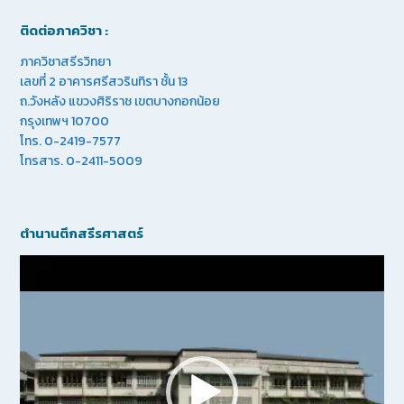
ติดต่อภาควิชา :
ภาควิชาสรีรวิทยา
เลขที่ 2 อาคารศรีสวรินทิรา ชั้น 13
ถ.วังหลัง แขวงศิริราช เขตบางกอกน้อย
กรุงเทพฯ 10700
โทร. 0-2419-7577
โทรสาร. 0-2411-5009
ตำนานตึกสรีรศาสตร์
Video
Player