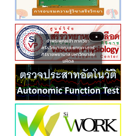
×
ข้าพระพุทธเจ้า ภาควิชา
สรีรวิทยา คณะแพทยศาสตร์
ศิริราชพยาบาล มหาวิทยาลัย
มหิดล