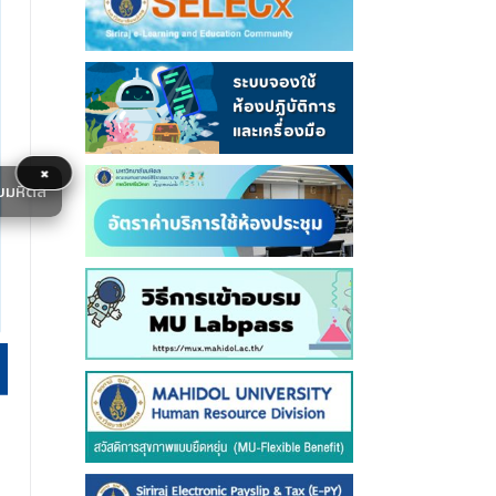
×
ยมหิดล