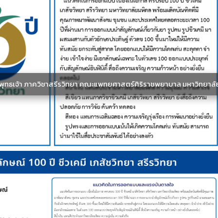
ะพุทธเจ้า ภาควิชาสรีรวิทยา คณะแพทยศาสตร์ศิริราชพยาบาล มหาวิทยาลั