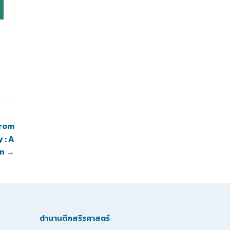
from
 : A
on
→
ตำนานตึกสรีรศาสตร์