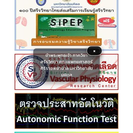
×
ข้าพระพุทธเจ้า ภาควิชา
สรีรวิทยา คณะแพทยศาสตร์
ศิริราชพยาบาล มหาวิทยาลัย
มหิดล