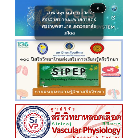
×
ข้าพระพุทธเจ้า ภาควิชา
สรีรวิทยา คณะแพทยศาสตร์
ศิริราชพยาบาล มหาวิทยาลัย
มหิดล