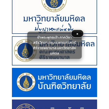
×
ข้าพระพุทธเจ้า ภาควิชา
สรีรวิทยา คณะแพทยศาสตร์
ศิริราชพยาบาล มหาวิทยาลัย
มหิดล