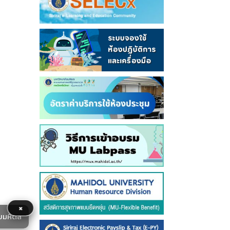
×
ยมหิดล