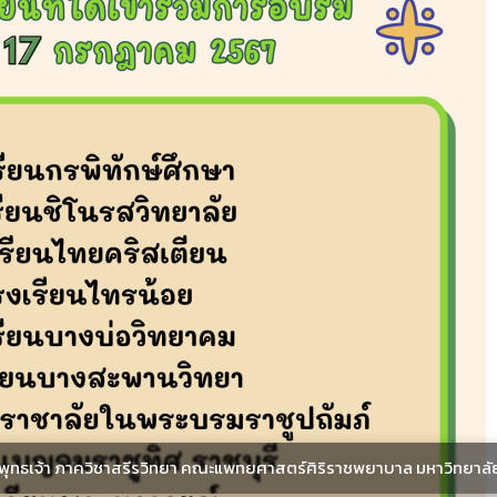
ะพุทธเจ้า ภาควิชาสรีรวิทยา คณะแพทยศาสตร์ศิริราชพยาบาล มหาวิทยาลั