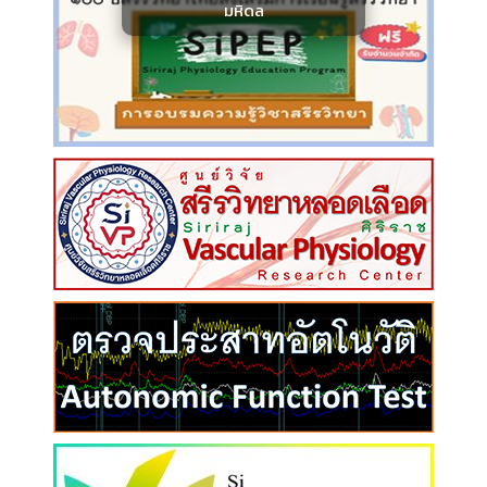
มหิดล