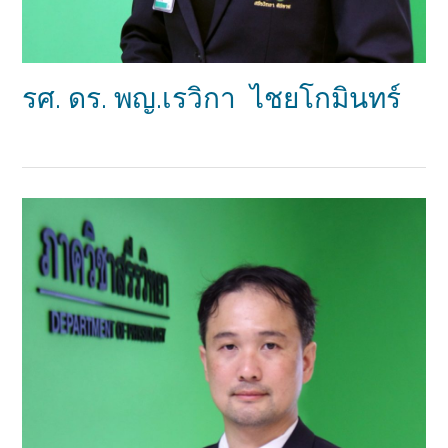
รศ. ดร. พญ.เรวิกา ไชยโกมินทร์