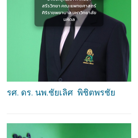
สรีรวิทยา คณะแพทยศาสตร์
ศิริราชพยาบาล มหาวิทยาลัย
มหิดล
รศ. ดร. นพ.ชัยเลิศ พิชิตพรชัย