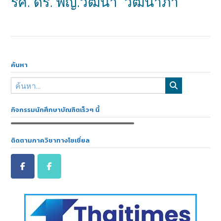
รศ. ดร. พญ.วัฒนา วัฒนาภา
ค้นหา
กิจกรรมนักศึกษาบัณฑิตเร็วๆ นี้
ติดตามภาควิชาทางโซเชี่ยล