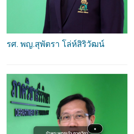
รศ. พญ.สุพัตรา โล่ห์สิริวัฒน์
×
ข้าพระพุทธเจ้า ภาควิชา