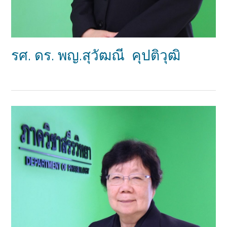
รศ. ดร. พญ.สุวัฒณี คุปติวุฒิ