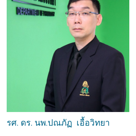
รศ. ดร. นพ.ปณภัฏ เอื้อวิทยา