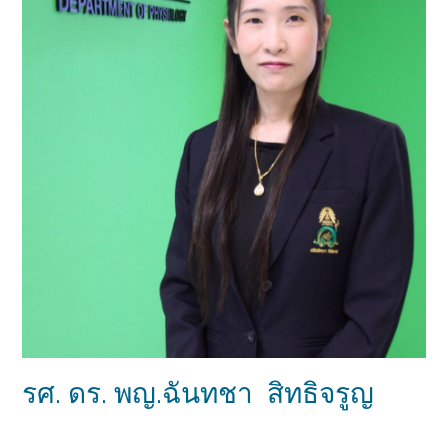
รศ. ดร. พญ.ฉันทชา สิทธิจรูญ