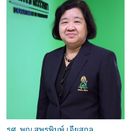
รศ. พญ.สุพรพิมพ์ เจียสกุล